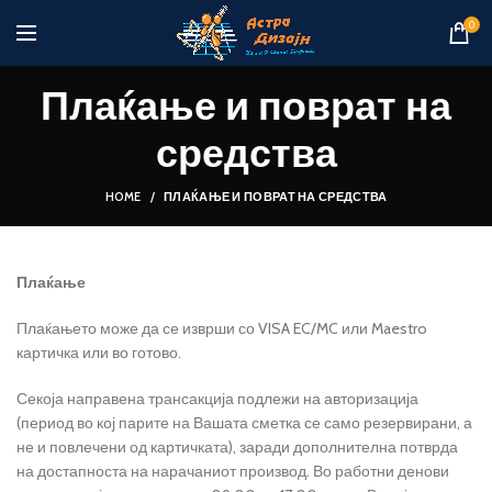
0
Плаќање и поврат на
средства
HOME
ПЛАЌАЊЕ И ПОВРАТ НА СРЕДСТВА
Плаќање
Плаќањето може да се изврши со VISA EC/MC или Maestro
картичка или во готово.
Секоја направена трансакција подлежи на авторизација
(период во кој парите на Вашата сметка се само резервирани, а
не и повлечени од картичката), заради дополнителна потврда
на достапноста на нарачаниот производ. Во работни денови