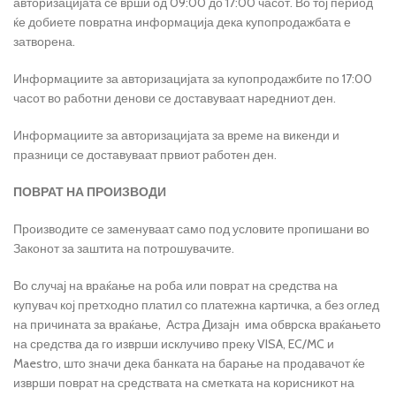
авторизацијата се врши од 09:00 до 17:00 часот. Во тој период
ќе добиете повратна информација дека купопродажбата е
затворена.
Информациите за авторизацијата за купопродажбите по 17:00
часот во работни денови се доставуваат наредниот ден.
Информациите за авторизацијата за време на викенди и
празници се доставуваат првиот работен ден.
ПОВРАТ НА ПРОИЗВОДИ
Производите се заменуваат само под условите пропишани во
Законот за заштита на потрошувачите.
Во случај на враќање на роба или поврат на средства на
купувач кој претходно платил со платежна картичка, а без оглед
на причината за враќање, Астра Дизајн има обврска враќањето
на средства да го изврши исклучиво преку VISA, EC/MC и
Maestro, што значи дека банката на барање на продавачот ќе
изврши поврат на средствата на сметката на корисникот на