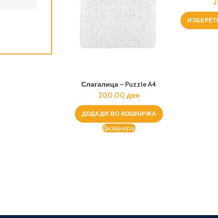
2
100 x USB
ИЗБЕРЕТ
2.00
ден
Слагалица – Puzzle A4
200.00
ден
ДОДАДИ ВО КОШНИЧКА
Дизајнирај