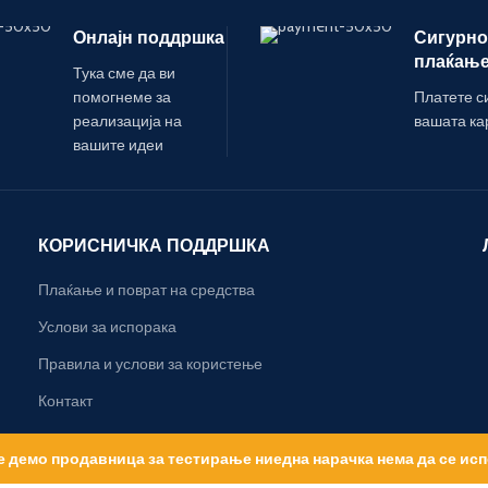
Онлајн поддршка
Сигурно
плаќањ
Тука сме да ви
помогнеме за
Платете с
реализација на
вашата ка
вашите идеи
КОРИСНИЧКА ПОДДРШКА
Плаќање и поврат на средства
Услови за испорака
Правила и услови за користење
Контакт
е демо продавница за тестирање ниедна нарачка нема да се ис