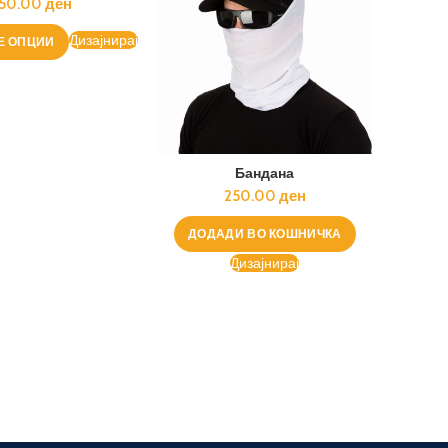
50.00
ден
100 x Маици
Дизајнирај
Е ОПЦИИ
2.00
ден
Бандана
250.00
ден
ДОДАДИ ВО КОШНИЧКА
Дизајнирај