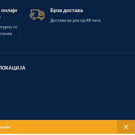
 онлајн
Брза достава
е
Достава во рок од 48 часа
игурно со
ртичка
ЛОКАЦИЈА
полни