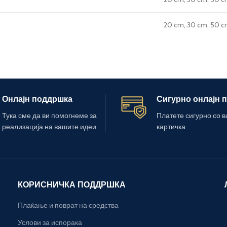
20 cm, 30 cm, 50 c
Онлајн поддршка
Сигурно онлајн 
Тука сме да ви помогнеме за
Платете сигурно со 
реализација на вашите идеи
картичка
КОРИСНИЧКА ПОДДРШКА
Плаќање и поврат на средства
Услови за испорака