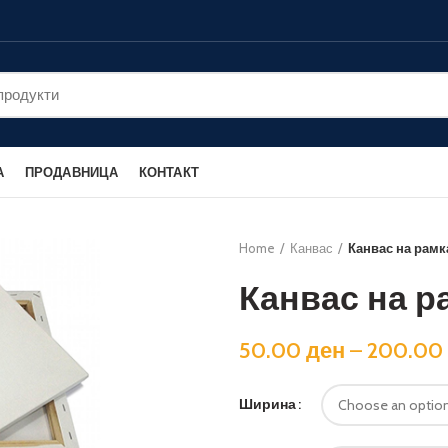
А
ПРОДАВНИЦА
КОНТАКТ
Home
Канвас
Канвас на рамк
Канвас на р
50.00
ден
–
200.00
Ширина