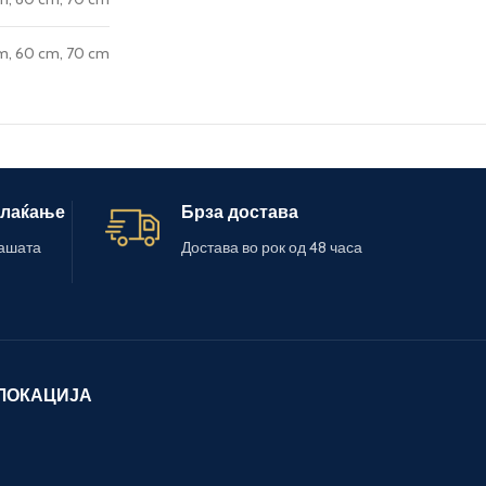
m, 60 cm, 70 cm
плаќање
Брза достава
вашата
Достава во рок од 48 часа
ЛОКАЦИЈА