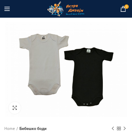
0
Click to enlarge
Home
Бебешко боди