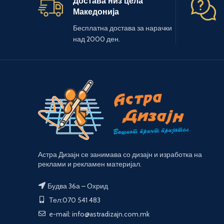
Достава низ цела
Македонија
Бесплатна достава за нарачки
над 2000 ден.
Астра Дизајн се занимава со дизајн и изработка на
реклами и рекламен материјал.
Будва 36а – Охрид
Тел:070 541 483
e-mail: info@astradizajn.com.mk