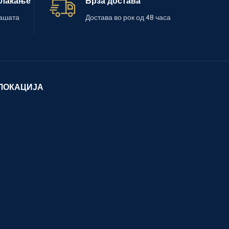
плаќање
Брза достава
вашата
Достава во рок од 48 часа
ЛОКАЦИЈА