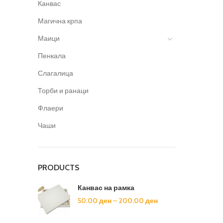
Канвас
Магична крпа
Маици
Пенкала
Слагалица
Торби и ранаци
Флаери
Чаши
PRODUCTS
Канвас на рамка
50.00
ден
–
200.00
ден