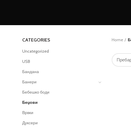
CATEGORIES
Home
Б
Uncategorized
USB
Бандана
Банери
Бебешко боди
Беџови
Врвки
Дуксери